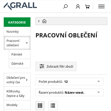
PŘESKOČIT NAVIGACI
KATEGORIE
Novinky
PRACOVNÍ OBLEČENÍ
Pracovní
oblečení
Pánské
Dámské
Zobrazit
filtr zboží
Oblečení pro
Počet produktů:
12
volný čas
Kšiltovky,
Řazení produktů:
Název vzest.
čepice a šály
Modely