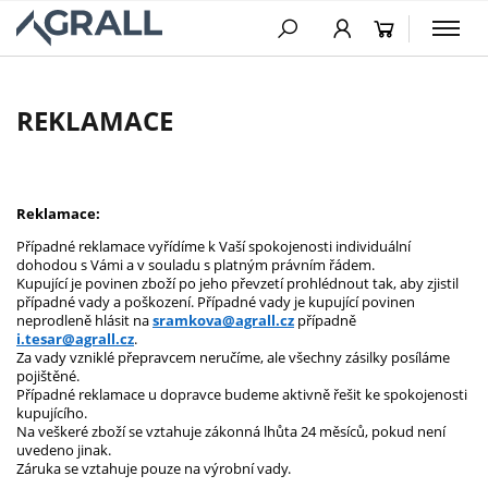
PŘESKOČIT NAVIGACI
REKLAMACE
Reklamace:
Případné reklamace vyřídíme k Vaší spokojenosti individuální
dohodou s Vámi a v souladu s platným právním řádem.
Kupující je povinen zboží po jeho převzetí prohlédnout tak, aby zjistil
případné vady a poškození. Případné vady je kupující povinen
neprodleně hlásit na
sramkova@agrall.cz
případně
i.tesar@agrall.cz
.
Za vady vzniklé přepravcem neručíme, ale všechny zásilky posíláme
pojištěné.
Případné reklamace u dopravce budeme aktivně řešit ke spokojenosti
kupujícího.
Na veškeré zboží se vztahuje zákonná lhůta 24 měsíců, pokud není
uvedeno jinak.
Záruka se vztahuje pouze na výrobní vady.