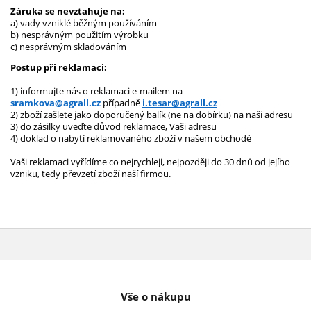
Záruka se nevztahuje na:
a) vady vzniklé běžným používáním
b) nesprávným použitím výrobku
c) nesprávným skladováním
Postup při reklamaci:
1) informujte nás o reklamaci e-mailem na
sramkova@agrall.cz
případně
i.tesar@agrall.cz
2) zboží zašlete jako doporučený balík (ne na dobírku) na naši adresu
3) do zásilky uveďte důvod reklamace, Vaši adresu
4) doklad o nabytí reklamovaného zboží v našem obchodě
Vaši reklamaci vyřídíme co nejrychleji, nejpozději do 30 dnů od jejího
vzniku, tedy převzetí zboží naší firmou.
Vše o nákupu