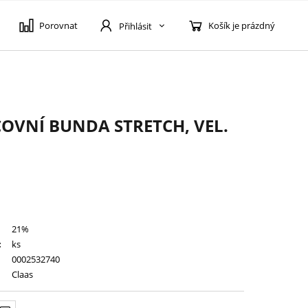
Porovnat
Košík je prázdný
Přihlásit
OVNÍ BUNDA STRETCH, VEL.
21%
:
ks
0002532740
Claas