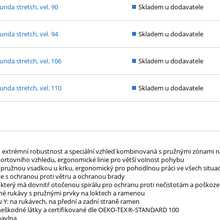
unda stretch, vel. 90
Skladem u dodavatele
unda stretch, vel. 94
Skladem u dodavatele
unda stretch, vel. 106
Skladem u dodavatele
unda stretch, vel. 110
Skladem u dodavatele
ro extrémní robustnost a speciální vzhled kombinovaná s pružnými zónami na
portovního vzhledu, ergonomické linie pro větší volnost pohybu
 pružnou vsadkou u krku, ergonomický pro pohodlnou práci ve všech situac
lce s ochranou proti větru a ochranou brady
, který má dovnitř otočenou spirálu pro ochranu proti nečistotám a poškoze
né rukávy s pružnými prvky na loktech a ramenou
ru Y: na rukávech, na přední a zadní straně ramen
a neškodné látky a certifikované dle OEKO-TEX®-STANDARD 100
bavlna