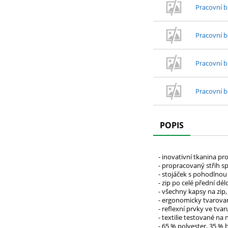
Pracovní b
Pracovní b
Pracovní b
Pracovní b
POPIS
- inovativní tkanina p
- propracovaný střih s
- stojáček s pohodlnou
- zip po celé přední dé
- všechny kapsy na zip
- ergonomicky tvarova
- reflexní prvky ve tva
- textilie testované n
- 65 % polyester, 35 % 