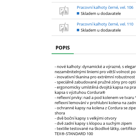
Pracovní kalhoty černé, vel. 106
Skladem u dodavatele
Pracovní kalhoty černé, vel. 110
Skladem u dodavatele
POPIS
- nové kalhoty: dynamické a výrazné, s elegan
nezaměnitelnými liniemi pro větší volnost p
- inovativní tkanina pro extrémní robustnost 
- speciálně zabudované pružné zóny pro opt
- ergonomicky umístěná dvojitá kapsa na pra
kapsa s výztuhou Cordura®
- reflexní prvky: nad a pod kolenem ve tvaru 
reflexní lemování v prohlubni kolena na zadn
- ochranné kapsy na kolena z Cordura se zipem
shora
- dvě boční kapsy s velkými otvory
- dvě zadní kapsy s klopou a suchým zipem
- textilie testované na škodlivé látky, certif
TEX®-STANDARD 100